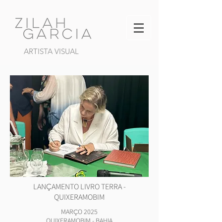
ARTISTA VISUAL
LAN
AMENTO LIVRO TERRA -
Ç
QUIXERAMOBIM
MAR
O 2025
Ç
QUIXERAMOBIM - BAHIA